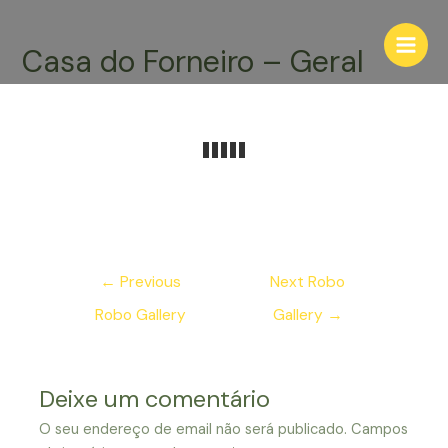
Skip
to
Casa do Forneiro – Geral
Main
content
Men
Navegação
←
Previous
Next Robo
de
Robo Gallery
Gallery
→
artigos
Deixe um comentário
O seu endereço de email não será publicado.
Campos